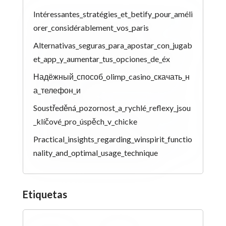
Intéressantes_stratégies_et_betify_pour_améli
orer_considérablement_vos_paris
Alternativas_seguras_para_apostar_con_jugab
et_app_y_aumentar_tus_opciones_de_éx
Надёжный_способ_olimp_casino_скачать_н
а_телефон_и
Soustředěná_pozornost_a_rychlé_reflexy_jsou
_klíčové_pro_úspěch_v_chicke
Practical_insights_regarding_winspirit_functio
nality_and_optimal_usage_technique
Etiquetas