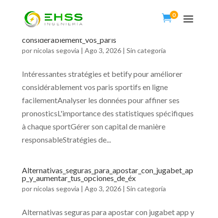
0

Intéressantes_stratégies_et_betify_pour_améliorer_
considérablement_vos_paris
por
nicolas segovia
|
Ago 3, 2026
|
Sin categoría
Intéressantes stratégies et betify pour améliorer
considérablement vos paris sportifs en ligne
facilementAnalyser les données pour affiner ses
pronosticsL'importance des statistiques spécifiques
à chaque sportGérer son capital de manière
responsableStratégies de...
Alternativas_seguras_para_apostar_con_jugabet_ap
p_y_aumentar_tus_opciones_de_éx
por
nicolas segovia
|
Ago 3, 2026
|
Sin categoría
Alternativas seguras para apostar con jugabet app y