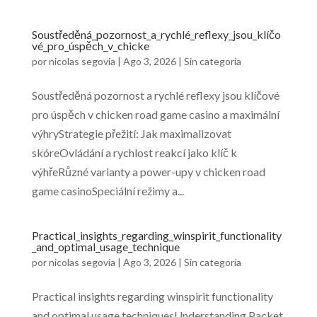
Soustředěná_pozornost_a_rychlé_reflexy_jsou_klíčo
vé_pro_úspěch_v_chicke
por
nicolas segovia
|
Ago 3, 2026
|
Sin categoría
Soustředěná pozornost a rychlé reflexy jsou klíčové
pro úspěch v chicken road game casino a maximální
výhryStrategie přežití: Jak maximalizovat
skóreOvládání a rychlost reakcí jako klíč k
výhřeRůzné varianty a power-upy v chicken road
game casinoSpeciální režimy a...
Practical_insights_regarding_winspirit_functionality
_and_optimal_usage_technique
por
nicolas segovia
|
Ago 3, 2026
|
Sin categoría
Practical insights regarding winspirit functionality
and optimal usage techniquesUnderstanding Packet