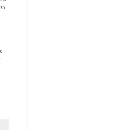
kan
ve
.