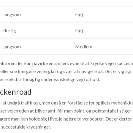
Langsom
Høj
Hurtig
Høj
Langsom
Medium
torer, der kan påvirke en spillers evne til at krydse vejen succesf
 eller sne kan gøre vejen glat og svær at navigere på. Det er vigtigt
 være ekstra forsigtig under vanskelige vejrforhold.
hickenroad
il at undgå trafikken, men også en forståelse for spillets mekanikk
er vejen uden at blive ramt, får man point, og pointantallet stiger
re man kan holde sig i live, jo højere bliver scoren. Det er derfor
f succesfulde krydsninger.