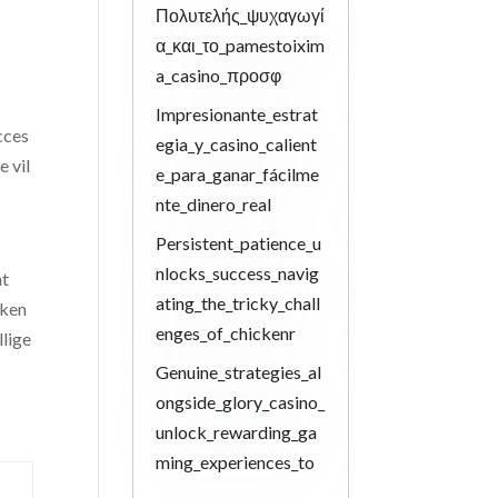
Πολυτελής_ψυχαγωγί
α_και_το_pamestoixim
a_casino_προσφ
Impresionante_estrat
cces
egia_y_casino_calient
e vil
e_para_ganar_fácilme
nte_dinero_real
Persistent_patience_u
nlocks_success_navig
at
ating_the_tricky_chall
kken
enges_of_chickenr
llige
Genuine_strategies_al
ongside_glory_casino_
unlock_rewarding_ga
ming_experiences_to