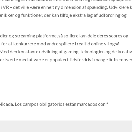
r i VR – det ville være en helt ny dimension af spænding. Udviklere 
ker og funktioner, der kan tilføje ekstra lag af udfordring og
dier og streaming platforme, så spillere kan dele deres scores og
or at konkurrere mod andre spillere i realtid online vil også
. Med den konstante udvikling af gaming-teknologien og de kreati
il fortsætte med at være et populært tidsfordriv i mange år fremover
licada.
Los campos obligatorios están marcados con
*