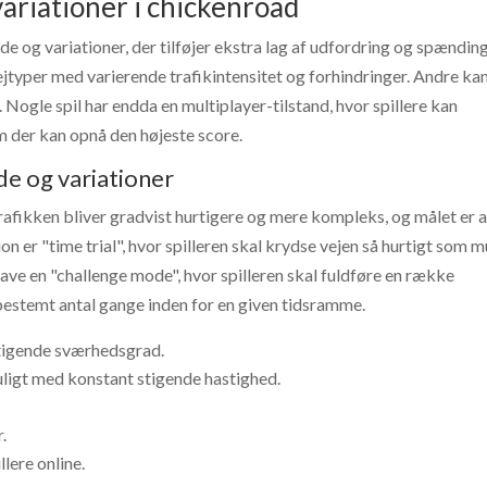
variationer i chickenroad
de og variationer, der tilføjer ekstra lag af udfordring og spænding 
vejtyper med varierende trafikintensitet og forhindringer. Andre ka
 Nogle spil har endda en multiplayer-tilstand, hvor spillere kan
m der kan opnå den højeste score.
de og variationer
rafikken bliver gradvist hurtigere og mere kompleks, og målet er a
n er "time trial", hvor spilleren skal krydse vejen så hurtigt som m
ave en "challenge mode", hvor spilleren skal fuldføre en række
bestemt antal gange inden for en given tidsramme.
stigende sværhedsgrad.
ligt med konstant stigende hastighed.
.
lere online.