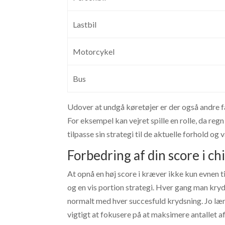
Lastbil
Motorcykel
Bus
Udover at undgå køretøjer er der også andre fak
For eksempel kan vejret spille en rolle, da regn
tilpasse sin strategi til de aktuelle forhold og
Forbedring af din score i c
At opnå en høj score i kræver ikke kun evnen t
og en vis portion strategi. Hver gang man kryds
normalt med hver succesfuld krydsning. Jo længe
vigtigt at fokusere på at maksimere antallet a