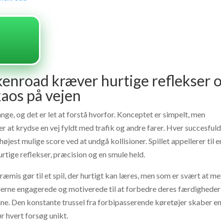
enroad kræver hurtige reflekser 
kaos på vejen
ange, og det er let at forstå hvorfor. Konceptet er simpelt, men
er at krydse en vej fyldt med trafik og andre farer. Hver succesful
øjest mulige score ved at undgå kollisioner. Spillet appellerer til e
rtige reflekser, præcision og en smule held.
æmis gør til et spil, der hurtigt kan læres, men som er svært at me
llerne engagerede og motiverede til at forbedre deres færdigheder
ine. Den konstante trussel fra forbipasserende køretøjer skaber e
r hvert forsøg unikt.